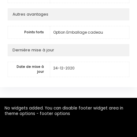
Autres avantages
Option Emballage cadeau
Points forts
Dernière mise à jour
Date de mise à
24-12-2020
jour
No widgets added. You can disable footer widget area in
theme options - footer options