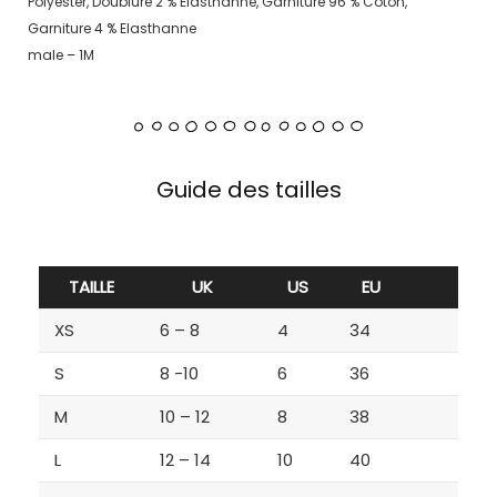
Polyester, Doublure 2 % Elasthanne, Garniture 96 % Coton,
Garniture 4 % Elasthanne
male – 1M
Guide des tailles
TAILLE
UK
US
EU
XS
6 – 8
4
34
S
8 -10
6
36
M
10 – 12
8
38
L
12 – 14
10
40