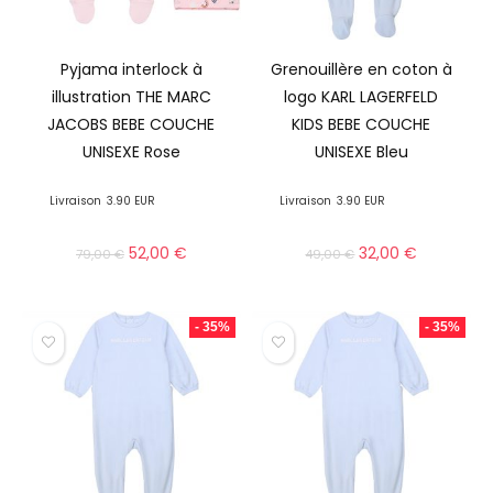
Pyjama interlock à
Grenouillère en coton à
illustration THE MARC
logo KARL LAGERFELD
JACOBS BEBE COUCHE
KIDS BEBE COUCHE
UNISEXE Rose
UNISEXE Bleu
Livraison
3.90 EUR
Livraison
3.90 EUR
52,00
€
32,00
€
79,00
€
49,00
€
- 35%
- 35%