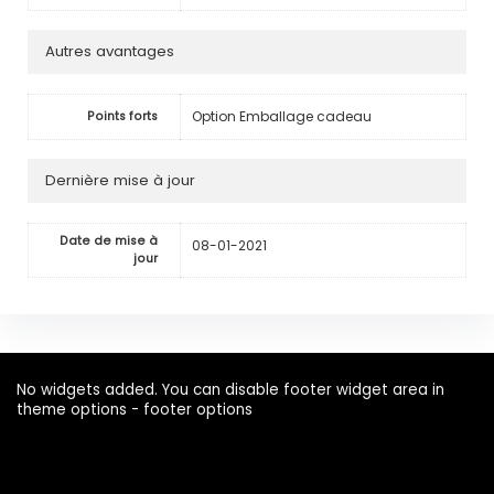
Autres avantages
Option Emballage cadeau
Points forts
Dernière mise à jour
Date de mise à
08-01-2021
jour
No widgets added. You can disable footer widget area in
theme options - footer options