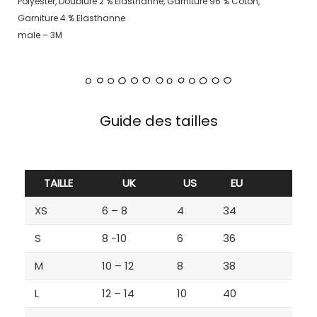
Polyester, Doublure 2 % Elasthanne, Garniture 96 % Coton,
Garniture 4 % Elasthanne
male – 3M
Guide des tailles
TAILLE
UK
US
EU
XS
6 – 8
4
34
S
8 -10
6
36
M
10 – 12
8
38
L
12 – 14
10
40