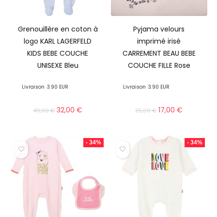
Grenouillère en coton à
Pyjama velours
logo KARL LAGERFELD
imprimé irisé
KIDS BEBE COUCHE
CARREMENT BEAU BEBE
UNISEXE Bleu
COUCHE FILLE Rose
Livraison
3.90 EUR
Livraison
3.90 EUR
32,00
€
17,00
€
49,00
€
25,00
€
- 34%
- 34%