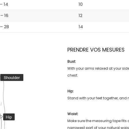
 – 14
10
 – 16
12
 – 28
14
PRENDRE VOS MESURES
Bust:
With your arms relaxed at your side
chest.
Hip:
Stand with your feet together, and 
Waist:
Make sure the measuring tape fits
narrowest part of your natural wais