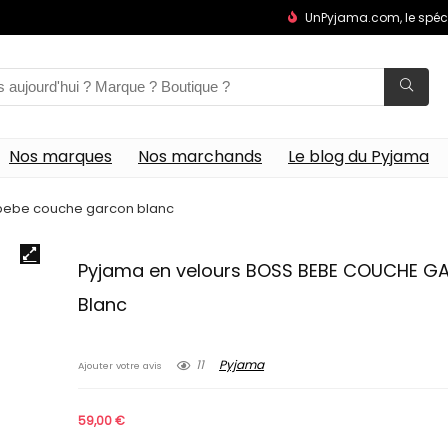
UnPyjama.com, le spéc
Nos marques
Nos marchands
Le blog du Pyjama
 bebe couche garcon blanc
Pyjama en velours BOSS BEBE COUCHE 
Blanc
11
Pyjama
Ajouter votre avis
59,00
€