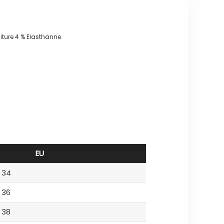
niture 4 % Elasthanne
EU
34
36
38