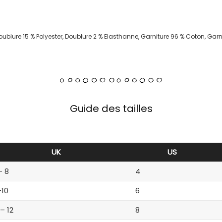
oublure 15 % Polyester, Doublure 2 % Elasthanne, Garniture 96 % Coton, Gar
Guide des tailles
UK
US
– 8
4
-10
6
 – 12
8