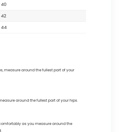
40
42
44
s, measure around the fullest part of your
measure around the fullest part of your hips.
 comfortably as you measure around the
t.