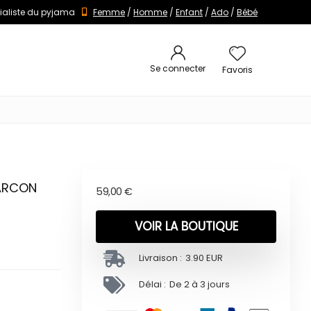
ialiste du pyjama
Femme
/
Homme
/
Enfant
/
Ado
/
Bébé
Se connecter
Favoris
GARCON
59,00
€
VOIR LA BOUTIQUE
Livraison :
3.90 EUR
Délai :
De 2 à 3 jours