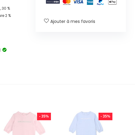
 30 %
ure 2 %
Ajouter à mes favoris
k
- 35%
- 35%