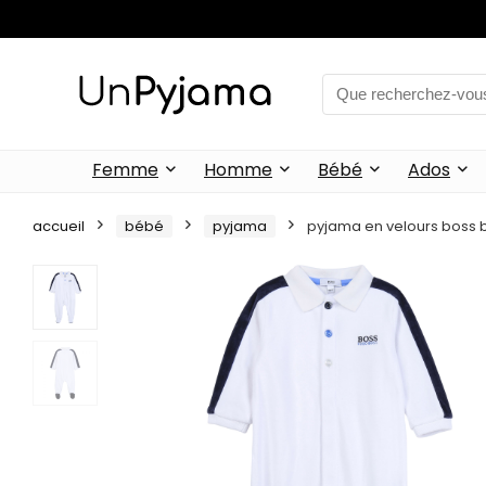
Femme
Homme
Bébé
Ados
accueil
bébé
pyjama
pyjama en velours boss