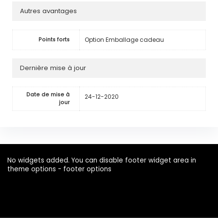
Autres avantages
Option Emballage cadeau
Points forts
Dernière mise à jour
Date de mise à
24-12-2020
jour
No widgets added. You can disable footer widget area in
theme options - footer options