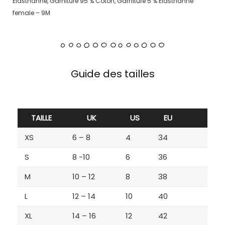
Elasthanne, Garniture 95 % Coton, Garniture 5 % Elasthanne
female – 9M
Guide des tailles
TAILLE
UK
US
EU
XS
6 – 8
4
34
S
8 -10
6
36
M
10 – 12
8
38
L
12 – 14
10
40
XL
14 – 16
12
42