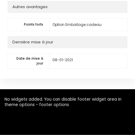
Autres avantages
Option Emballage cadeau
Points forts
Dernière mise à jour
Date de mise à
08-01-2021
jour
No widgets added. You can disable footer widget area in
theme options - footer options