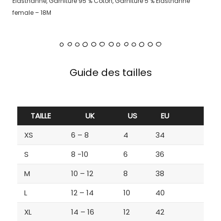
Elasthanne, Garniture 95 % Coton, Garniture 5 % Elasthanne
female – 18M
Guide des tailles
TAILLE
UK
US
EU
XS
6 – 8
4
34
S
8 -10
6
36
M
10 – 12
8
38
L
12 – 14
10
40
XL
14 – 16
12
42