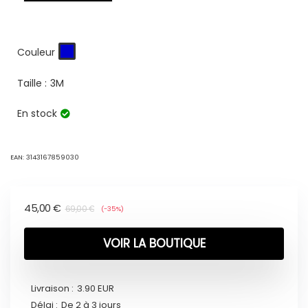
Couleur
Taille :
3M
En stock
EAN:
3143167859030
45,00
€
69,00
€
(-35%)
VOIR LA BOUTIQUE
Livraison :
3.90 EUR
Délai :
De 2 à 3 jours