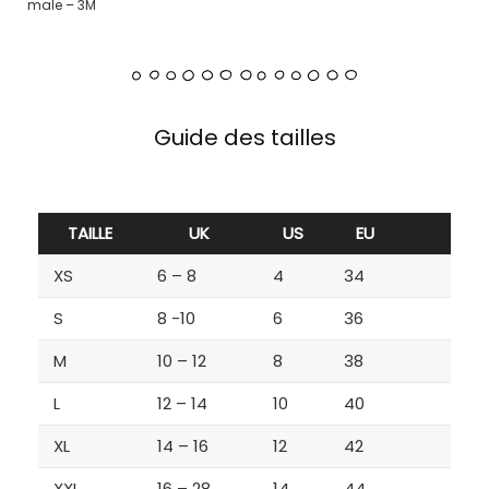
male – 3M
Guide des tailles
TAILLE
UK
US
EU
XS
6 – 8
4
34
S
8 -10
6
36
M
10 – 12
8
38
L
12 – 14
10
40
XL
14 – 16
12
42
XXL
16 – 28
14
44