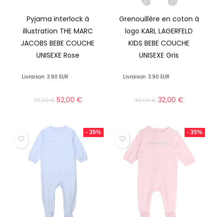
Pyjama interlock à
Grenouillère en coton à
illustration THE MARC
logo KARL LAGERFELD
JACOBS BEBE COUCHE
KIDS BEBE COUCHE
UNISEXE Rose
UNISEXE Gris
Livraison
3.90 EUR
Livraison
3.90 EUR
52,00
€
32,00
€
79,00
€
49,00
€
- 35%
- 35%