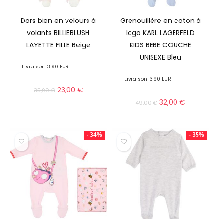
Dors bien en velours à
Grenouillère en coton à
volants BILLIEBLUSH
logo KARL LAGERFELD
LAYETTE FILLE Beige
KIDS BEBE COUCHE
UNISEXE Bleu
Livraison
3.90 EUR
Livraison
3.90 EUR
23,00
€
35,00
€
32,00
€
49,00
€
- 34%
- 35%