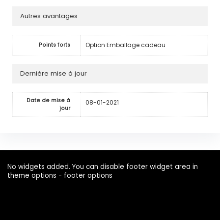
Autres avantages
Option Emballage cadeau
Points forts
Dernière mise à jour
Date de mise à
08-01-2021
jour
No widgets added. You can disable footer widget area in
theme options - footer options