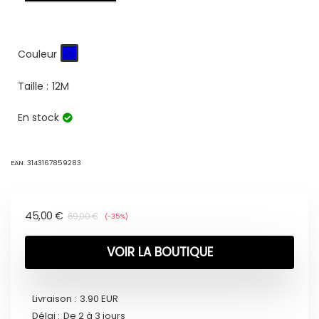
Couleur
Taille :
12M
En stock
EAN:
3143167859283
45,00
€
69,00
€
(-35%)
VOIR LA BOUTIQUE
Livraison :
3.90 EUR
Délai :
De 2 à 3 jours