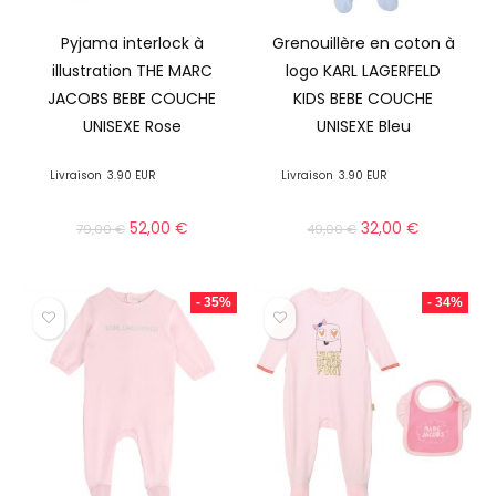
Pyjama interlock à
Grenouillère en coton à
illustration THE MARC
logo KARL LAGERFELD
JACOBS BEBE COUCHE
KIDS BEBE COUCHE
UNISEXE Rose
UNISEXE Bleu
Livraison
3.90 EUR
Livraison
3.90 EUR
52,00
€
32,00
€
79,00
€
49,00
€
- 35%
- 34%