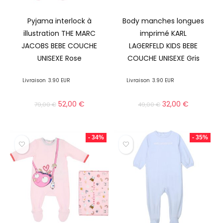
Pyjama interlock à
Body manches longues
illustration THE MARC
imprimé KARL
JACOBS BEBE COUCHE
LAGERFELD KIDS BEBE
UNISEXE Rose
COUCHE UNISEXE Gris
Livraison
3.90 EUR
Livraison
3.90 EUR
52,00
€
32,00
€
79,00
€
49,00
€
- 34%
- 35%