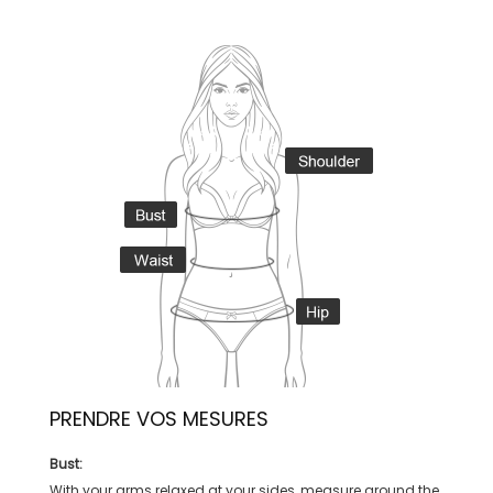
PRENDRE VOS MESURES
Bust:
With your arms relaxed at your sides, measure around the