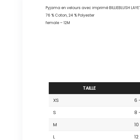
Pyjama en velours avec imprimé BILLIEBLUSH LAYET
76 % Coton, 24 % Polyester
female – 12M
TAILLE
XS
6 
S
8 
M
10
L
12