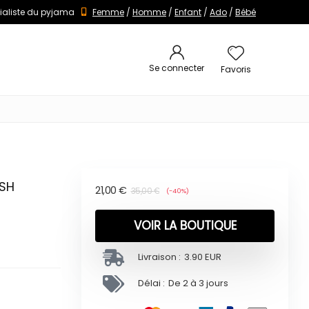
ialiste du pyjama
Femme
/
Homme
/
Enfant
/
Ado
/
Bébé
Se connecter
Favoris
USH
21,00
€
35,00
€
(-40%)
VOIR LA BOUTIQUE
Livraison :
3.90 EUR
Délai :
De 2 à 3 jours