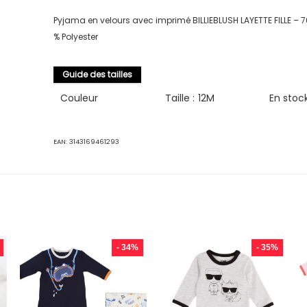
Pyjama en velours avec imprimé BILLIEBLUSH LAYETTE FILLE – 7
% Polyester
Guide des tailles
Couleur
Taille :
12M
En stoc
EAN:
3143169461293
- 34%
- 35%