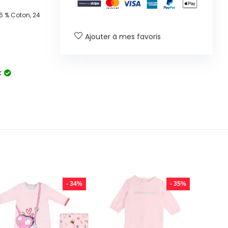
6 % Coton, 24
Ajouter à mes favoris
k
- 34%
- 35%