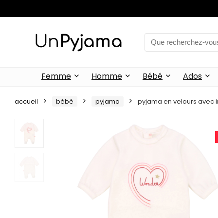
Femme
Homme
Bébé
Ados
accueil
bébé
pyjama
pyjama en velours avec im