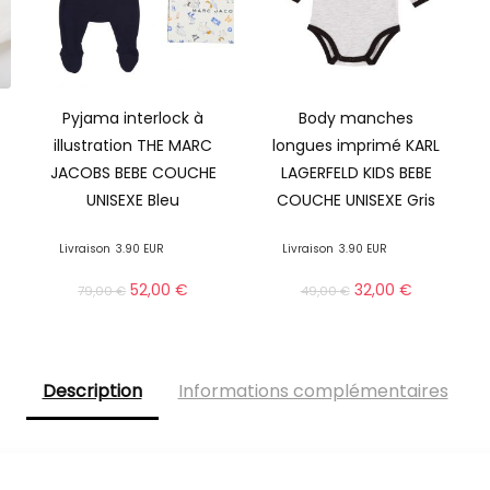
Pyjama interlock à
Body manches
illustration THE MARC
longues imprimé KARL
JACOBS BEBE COUCHE
LAGERFELD KIDS BEBE
UNISEXE Bleu
COUCHE UNISEXE Gris
Livraison
3.90 EUR
Livraison
3.90 EUR
52,00
€
32,00
€
79,00
€
49,00
€
Description
Informations complémentaires