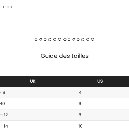
TE FILLE
Guide des tailles
UK
US
– 8
4
-10
6
 – 12
8
 – 14
10