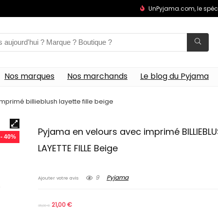
UnPyjama.com, le spéc
Nos marques
Nos marchands
Le blog du Pyjama
primé billieblush layette fille beige
Pyjama en velours avec imprimé BILLIEBL
- 40%
LAYETTE FILLE Beige
9
Pyjama
Ajouter votre avis
21,00
€
35,00
€