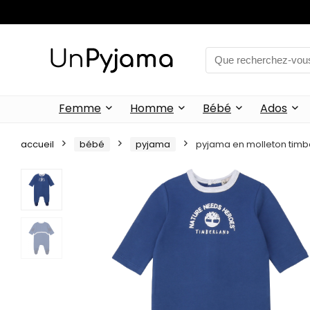
Femme
Homme
Bébé
Ados
accueil
bébé
pyjama
pyjama en molleton tim