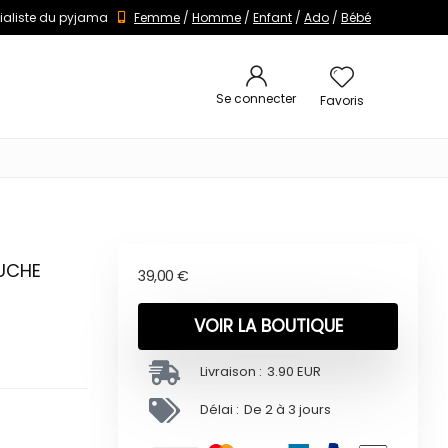
ialiste du pyjama
Femme
/
Homme
/
Enfant
/
Ado
/
Bébé
Se connecter
Favoris
OUCHE
39,00
€
VOIR LA BOUTIQUE
Livraison :
3.90 EUR
Délai :
De 2 à 3 jours