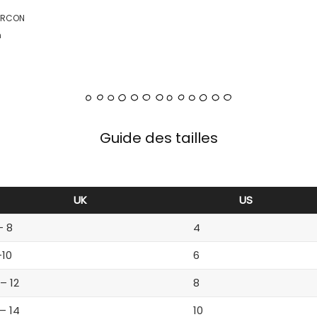
ARCON
n
Guide des tailles
UK
US
– 8
4
-10
6
 – 12
8
 – 14
10