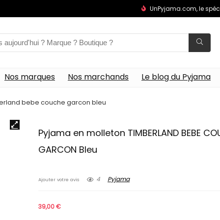
UnPyjama.com, le spéc
Nos marques
Nos marchands
Le blog du Pyjama
berland bebe couche garcon bleu
Pyjama en molleton TIMBERLAND BEBE C
GARCON Bleu
4
Pyjama
Ajouter votre avis
39,00
€