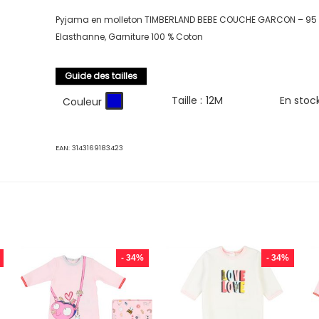
Pyjama en molleton TIMBERLAND BEBE COUCHE GARCON – 95 
Elasthanne, Garniture 100 % Coton
Guide des tailles
Taille :
12M
En stoc
Couleur
EAN:
3143169183423
- 34%
- 34%