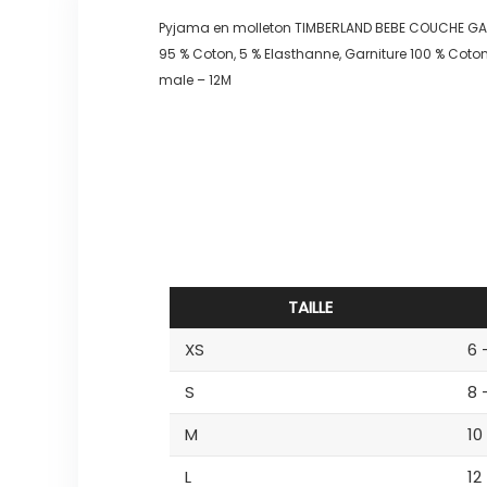
Pyjama en molleton TIMBERLAND BEBE COUCHE G
95 % Coton, 5 % Elasthanne, Garniture 100 % Coto
male – 12M
TAILLE
XS
6 
S
8 
M
10
L
12