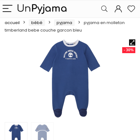
accueil
bébé
pyjama
pyjama en molleton
timberland bebe couche garcon bleu
- 30%