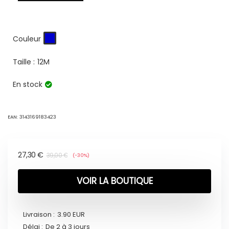
Couleur
Taille :
12M
En stock
EAN:
3143169183423
27,30
€
39,00
€
(-30%)
VOIR LA BOUTIQUE
Livraison :
3.90 EUR
Délai :
De 2 à 3 jours