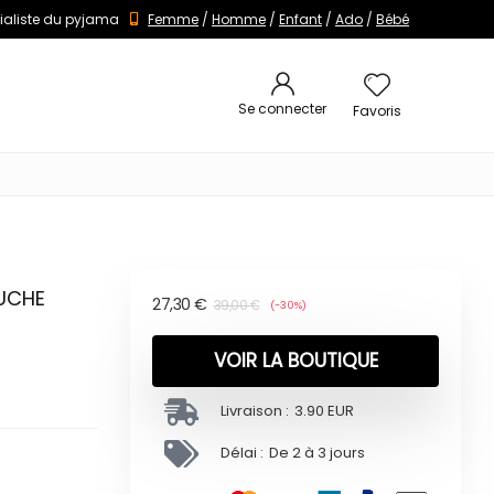
ialiste du pyjama
Femme
/
Homme
/
Enfant
/
Ado
/
Bébé
Se connecter
Favoris
OUCHE
27,30
€
39,00
€
(-30%)
VOIR LA BOUTIQUE
Livraison :
3.90 EUR
Délai :
De 2 à 3 jours