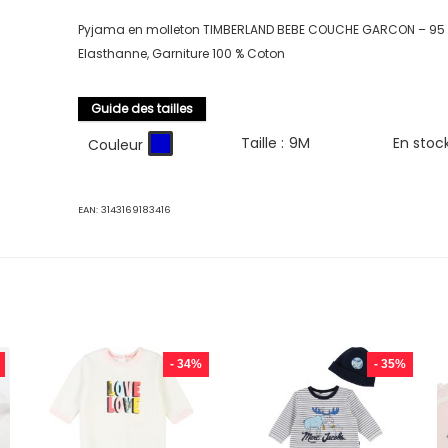
Pyjama en molleton TIMBERLAND BEBE COUCHE GARCON – 95 
Elasthanne, Garniture 100 % Coton
Guide des tailles
Taille :
9M
En stoc
Couleur
EAN:
3143169183416
- 34%
- 35%