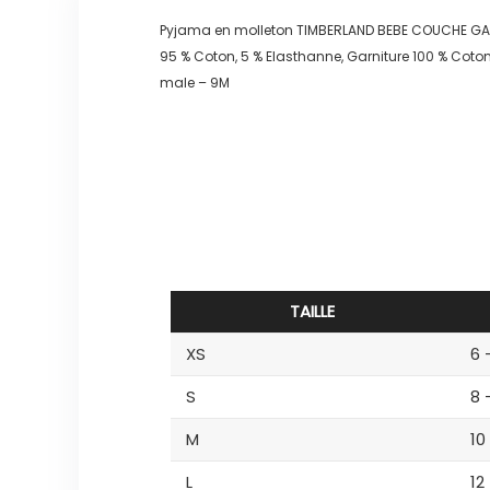
Pyjama en molleton TIMBERLAND BEBE COUCHE G
95 % Coton, 5 % Elasthanne, Garniture 100 % Coto
male – 9M
TAILLE
XS
6 
S
8 
M
10
L
12