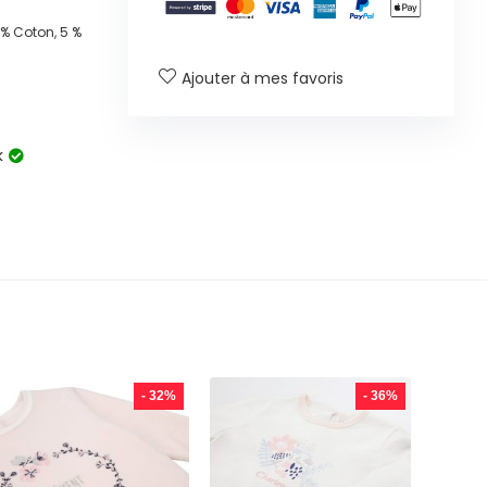
% Coton, 5 %
Ajouter à mes favoris
k
- 32%
- 36%