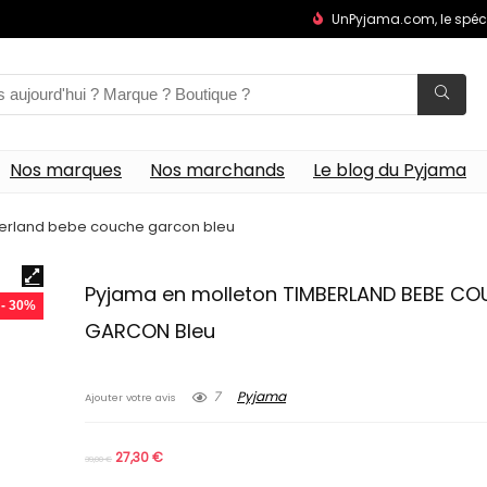
UnPyjama.com, le spéc
Nos marques
Nos marchands
Le blog du Pyjama
berland bebe couche garcon bleu
Pyjama en molleton TIMBERLAND BEBE C
- 30%
GARCON Bleu
7
Pyjama
Ajouter votre avis
27,30
€
39,00
€