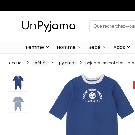
Femme
Homme
Bébé
Ados
accueil
bébé
pyjama
pyjama en molleton tim