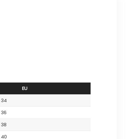
EU
34
36
38
40