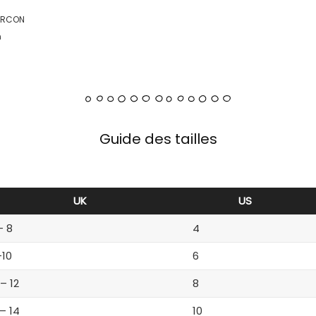
ARCON
n
Guide des tailles
UK
US
– 8
4
-10
6
 – 12
8
 – 14
10