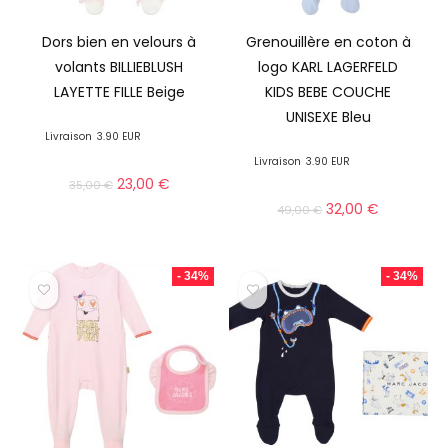
Dors bien en velours à
Grenouillère en coton à
volants BILLIEBLUSH
logo KARL LAGERFELD
LAYETTE FILLE Beige
KIDS BEBE COUCHE
UNISEXE Bleu
Livraison
3.90 EUR
Livraison
3.90 EUR
23,00
€
35,00
€
32,00
€
49,00
€
- 34%
- 34%