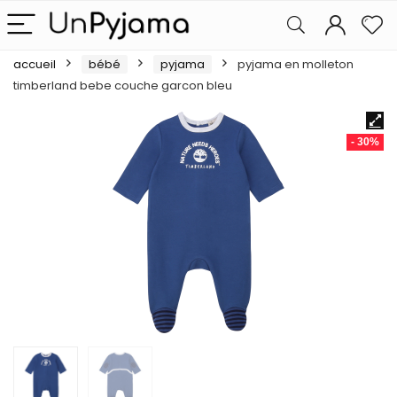
accueil
bébé
pyjama
pyjama en molleton
timberland bebe couche garcon bleu
- 30%