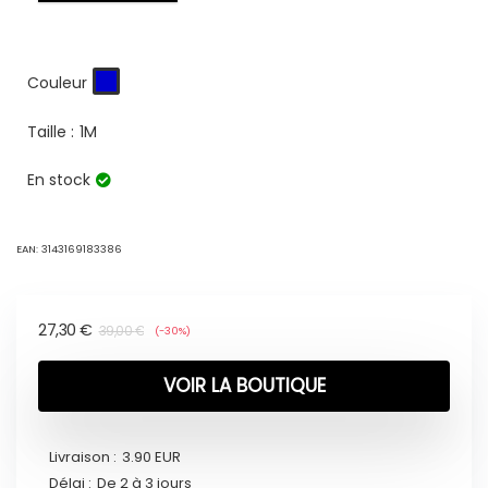
Couleur
Taille :
1M
En stock
EAN:
3143169183386
27,30
€
39,00
€
(-30%)
VOIR LA BOUTIQUE
Livraison :
3.90 EUR
Délai :
De 2 à 3 jours