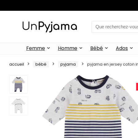
Femme
Homme
Bébé
Ados
accueil
bébé
pyjama
pyjama en jersey coton 