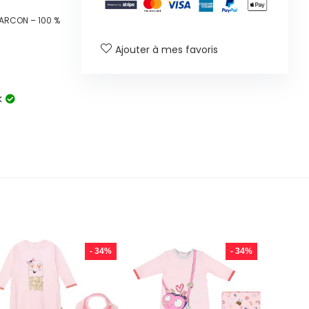
ARCON – 100 %
Ajouter à mes favoris
k
- 34%
- 34%