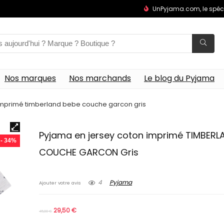
UnPyjama.com, le spéc
Nos marques
Nos marchands
Le blog du Pyjama
imprimé timberland bebe couche garcon gris
Pyjama en jersey coton imprimé TIMBERL
- 34%
COUCHE GARCON Gris
4
Pyjama
Ajouter votre avis
29,50
€
45,00
€