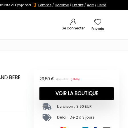
ialiste du pyjama
Femme
/
Homme
/
Enfant
/
Ado
/
Bébé
Se connecter
Favoris
AND BEBE
29,50
€
45,00
€
(-34%)
VOIR LA BOUTIQUE
Livraison :
3.90 EUR
Délai :
De 2 à 3 jours