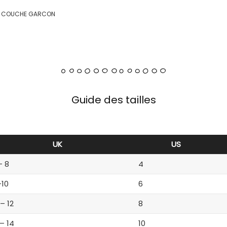
BE COUCHE GARCON
Guide des tailles
UK
US
– 8
4
-10
6
 – 12
8
 – 14
10