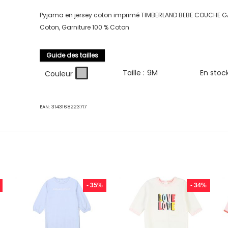
Pyjama en jersey coton imprimé TIMBERLAND BEBE COUCHE G
Coton, Garniture 100 % Coton
Guide des tailles
Taille :
9M
En stoc
Couleur
EAN:
3143168223717
- 35%
- 34%