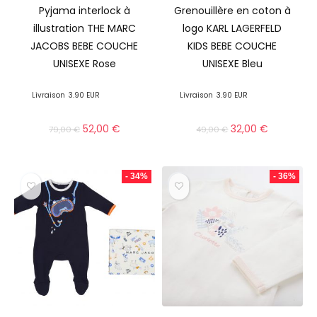
Pyjama interlock à
Grenouillère en coton à
illustration THE MARC
logo KARL LAGERFELD
JACOBS BEBE COUCHE
KIDS BEBE COUCHE
UNISEXE Rose
UNISEXE Bleu
Livraison
3.90 EUR
Livraison
3.90 EUR
52,00
€
32,00
€
79,00
€
49,00
€
- 34%
- 36%