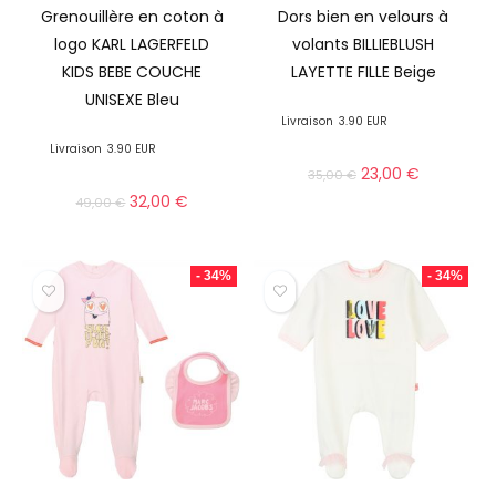
Grenouillère en coton à
Dors bien en velours à
logo KARL LAGERFELD
volants BILLIEBLUSH
KIDS BEBE COUCHE
LAYETTE FILLE Beige
UNISEXE Bleu
Livraison
3.90 EUR
Livraison
3.90 EUR
23,00
€
35,00
€
32,00
€
49,00
€
- 34%
- 34%