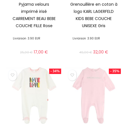
Pyjama velours
Grenouillère en coton à
imprimé irisé
logo KARL LAGERFELD
CARREMENT BEAU BEBE
KIDS BEBE COUCHE
COUCHE FILLE Rose
UNISEXE Gris
Livraison
3.90 EUR
Livraison
3.90 EUR
17,00
€
32,00
€
25,00
€
49,00
€
- 34%
- 35%