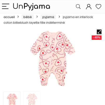
accueil
bébé
pyjama
pyjama en interlock
coton billieblush layette fille indéterminé
- 40%