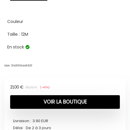
Couleur
Taille :
12M
En stock
EAN:
3143169446931
21,00
€
35,00
€
(-40%)
VOIR LA BOUTIQUE
Livraison :
3.90 EUR
Délai :
De 2 à 3 jours