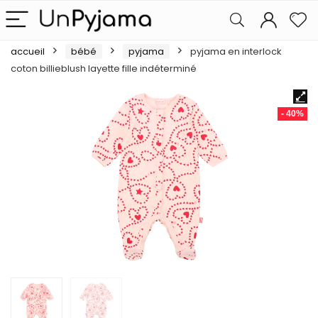
accueil
bébé
pyjama
pyjama en interlock
coton billieblush layette fille indéterminé
- 40%