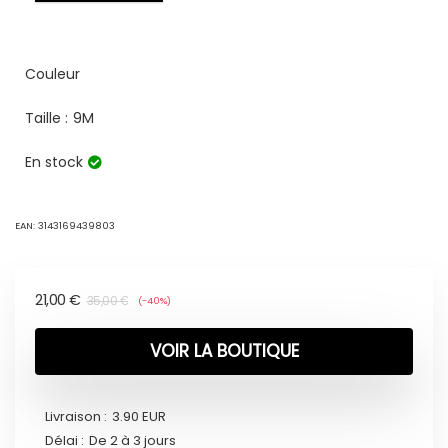
Couleur
Taille :
9M
En stock
EAN:
3143169439803
21,00
€
35,00
€
(-40%)
VOIR LA BOUTIQUE
Livraison :
3.90 EUR
Délai :
De 2 à 3 jours