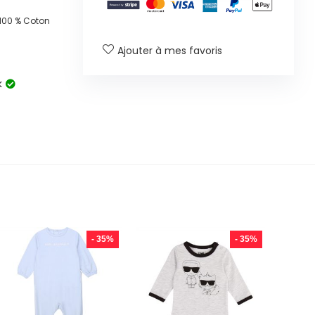
100 % Coton
Ajouter à mes favoris
k
- 35%
- 35%