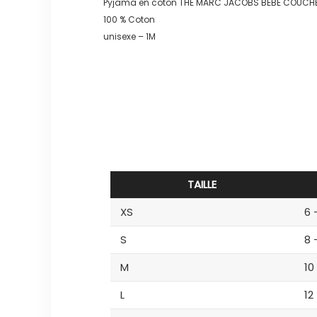
Pyjama en coton THE MARC JACOBS BEBE COUCHE
100 % Coton
unisexe – 1M
TAILLE
XS
6 
S
8 
M
10
L
12