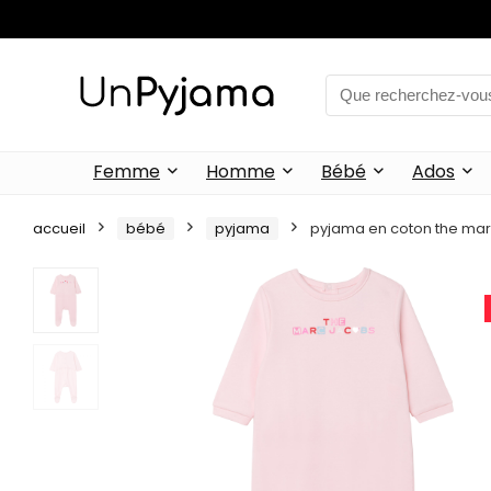
Femme
Homme
Bébé
Ados
accueil
bébé
pyjama
pyjama en coton the mar