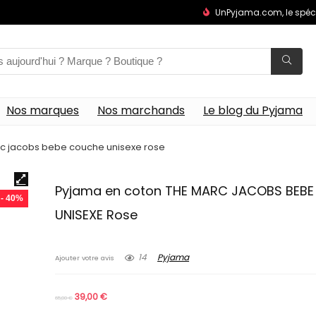
UnPyjama.com, le spéc
Nos marques
Nos marchands
Le blog du Pyjama
c jacobs bebe couche unisexe rose
Pyjama en coton THE MARC JACOBS BEB
- 40%
UNISEXE Rose
14
Pyjama
Ajouter votre avis
39,00
€
65,00
€