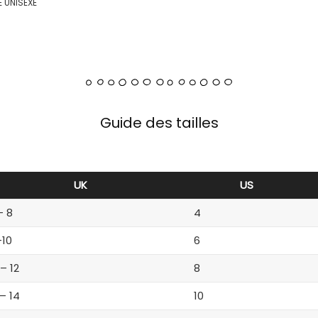
 UNISEXE
Guide des tailles
UK
US
– 8
4
-10
6
 – 12
8
 – 14
10