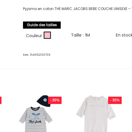
Pyjama en coton THE MARC JACOBS BEBE COUCHE UNISEXE – 
Guide des tailles
Taille :
1M
En stoc
Couleur
EAN:
3143162133739
- 35%
- 35%