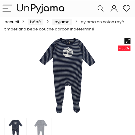
accueil
bébé
pyjama
pyjama en coton rayé
timberland bebe couche garcon indéterminé
- 33%