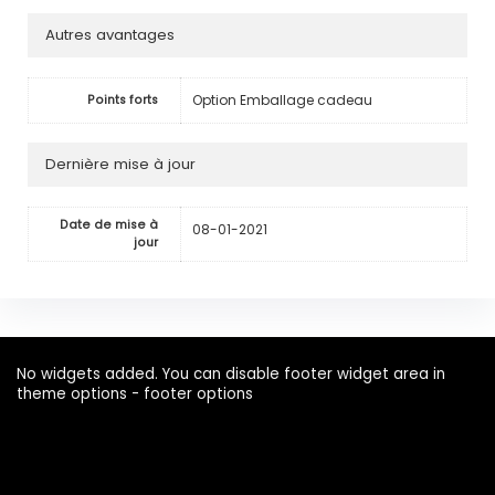
Autres avantages
Option Emballage cadeau
Points forts
Dernière mise à jour
Date de mise à
08-01-2021
jour
No widgets added. You can disable footer widget area in
theme options - footer options