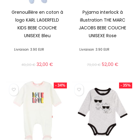
Grenouillère en coton à
Pyjama interlock à
logo KARL LAGERFELD
illustration THE MARC
KIDS BEBE COUCHE
JACOBS BEBE COUCHE
UNISEXE Bleu
UNISEXE Rose
Livraison
3.90 EUR
Livraison
3.90 EUR
32,00
€
52,00
€
49,00
€
79,00
€
- 34%
- 35%