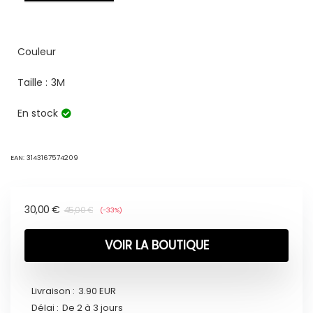
Couleur
Taille :
3M
En stock
EAN:
3143167574209
30,00
€
45,00
€
(-33%)
VOIR LA BOUTIQUE
Livraison :
3.90 EUR
Délai :
De 2 à 3 jours