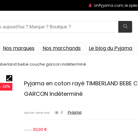
UnPyjama.com, le spéc
Nos marques
Nos marchands
Le blog du Pyjama
imberland bebe couche garcon indéterminé
Pyjama en coton rayé TIMBERLAND BEBE
- 33%
GARCON Indéterminé
8
Pyjama
Ajouter votre avis
30,00
€
45,00
€