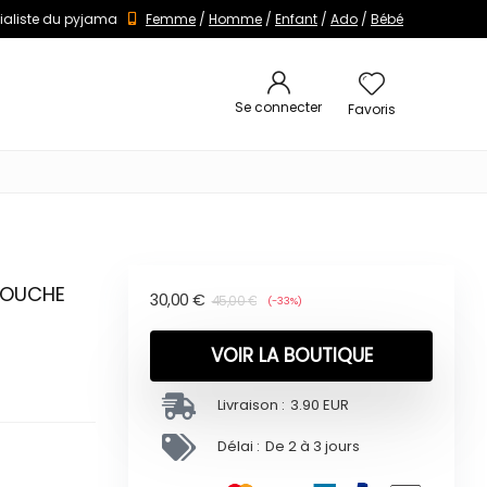
ialiste du pyjama
Femme
/
Homme
/
Enfant
/
Ado
/
Bébé
Se connecter
Favoris
 COUCHE
30,00
€
45,00
€
(-33%)
VOIR LA BOUTIQUE
Livraison :
3.90 EUR
Délai :
De 2 à 3 jours