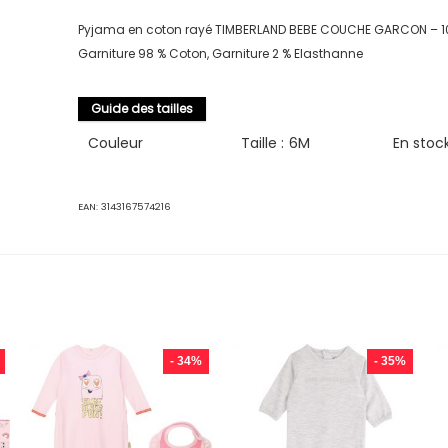
Pyjama en coton rayé TIMBERLAND BEBE COUCHE GARCON – 1
Garniture 98 % Coton, Garniture 2 % Elasthanne
Guide des tailles
Couleur
Taille :
6M
En stoc
EAN:
3143167574216
- 34%
- 35%