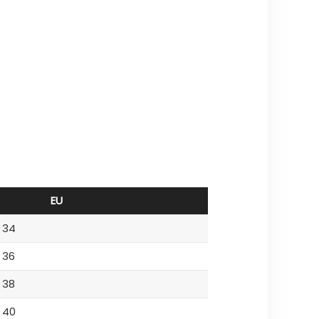
EU
34
36
38
40