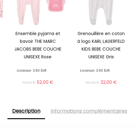
Ensemble pyjama et
Grenouillère en coton
bavoir THE MARC
à logo KARL LAGERFELD
JACOBS BEBE COUCHE
KIDS BEBE COUCHE
UNISEXE Rose
UNISEXE Gris
Livraison
3.90 EUR
Livraison
3.90 EUR
52,00
€
32,00
€
79,00
€
49,00
€
Description
Informations complémentaires