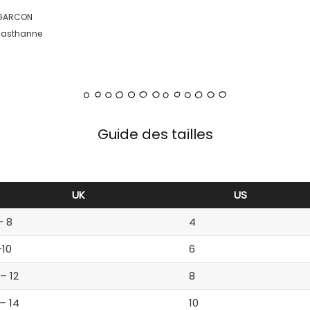
 GARCON
Elasthanne
Guide des tailles
UK
US
– 8
4
-10
6
 – 12
8
 – 14
10