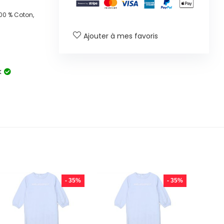
00 % Coton,
Ajouter à mes favoris
k
- 35%
- 35%