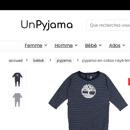
Femme
Homme
Bébé
Ados
accueil
bébé
pyjama
pyjama en coton rayé t