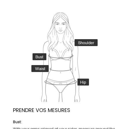
PRENDRE VOS MESURES
Bust:
With your arms relaxed at your sides, measure around the