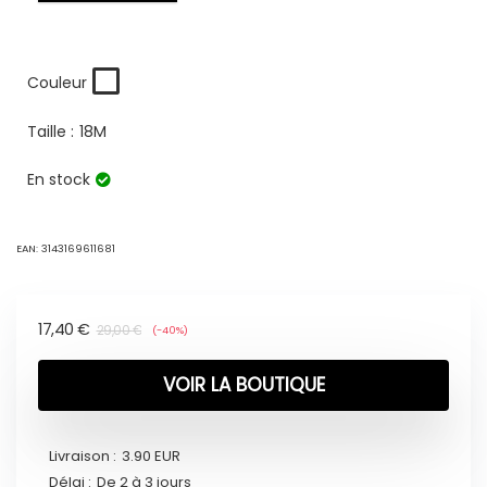
Couleur
Taille :
18M
En stock
EAN:
3143169611681
17,40
€
29,00
€
(-40%)
VOIR LA BOUTIQUE
Livraison :
3.90 EUR
Délai :
De 2 à 3 jours