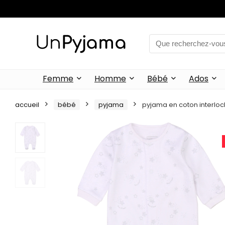
Femme
Homme
Bébé
Ados
accueil
bébé
pyjama
pyjama en coton interlo