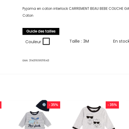
Pyjama en coton interlock CARREMENT BEAU BEBE COUCHE G
Coton
Guide des tailles
Taille :
3M
En stoc
Couleur
EAN:
3143169611643
- 35%
- 35%