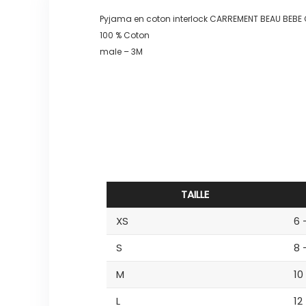
Pyjama en coton interlock CARREMENT BEAU BE
100 % Coton
male – 3M
TAILLE
XS
6 
S
8 
M
10
L
12