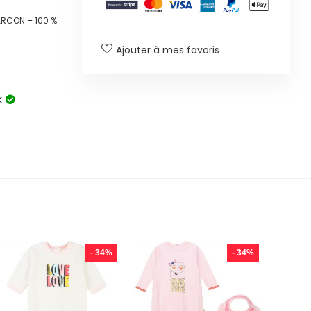
ARCON – 100 %
Ajouter à mes favoris
k
- 34%
- 34%