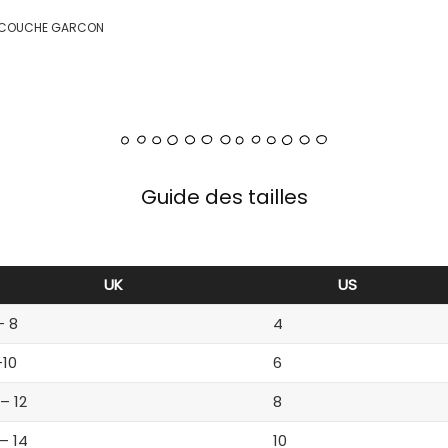
BE COUCHE GARCON
Guide des tailles
UK
US
– 8
4
-10
6
 – 12
8
 – 14
10