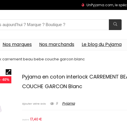
UnPyjama.com, le spéc
Nos marques
Nos marchands
Le blog du Pyjama
ck carrement beau bebe couche garcon blanc
Pyjama en coton interlock CARREMENT BE
- 40%
COUCHE GARCON Blanc
9
Pyjama
Ajouter votre avis
17,40
€
29,00
€