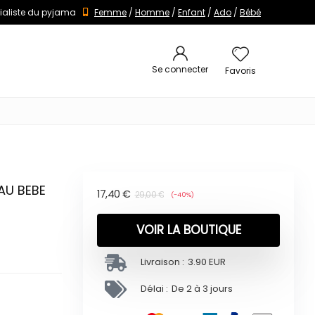
ialiste du pyjama
Femme
/
Homme
/
Enfant
/
Ado
/
Bébé
Se connecter
Favoris
AU BEBE
17,40
€
29,00
€
(-40%)
VOIR LA BOUTIQUE
Livraison :
3.90 EUR
Délai :
De 2 à 3 jours