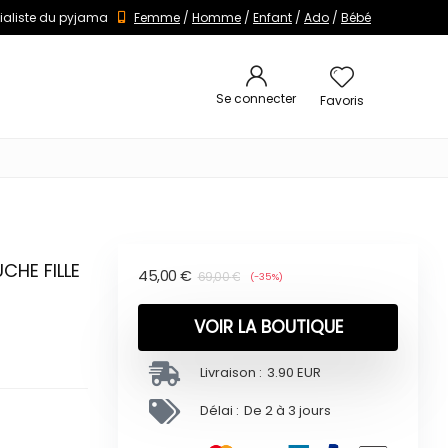
ialiste du pyjama
Femme
/
Homme
/
Enfant
/
Ado
/
Bébé
Se connecter
Favoris
CHE FILLE
45,00
€
69,00
€
(-35%)
VOIR LA BOUTIQUE
Livraison :
3.90 EUR
Délai :
De 2 à 3 jours