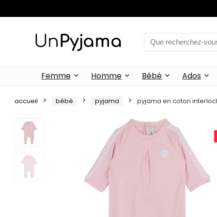
Femme
Homme
Bébé
Ados
accueil
bébé
pyjama
pyjama en coton interloc