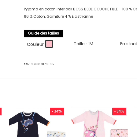
Pyjama en coton interlock BOSS BEBE COUCHE FILLE – 100 % Co
96 % Coton, Garniture 4 % Elasthanne
Guide des tailles
Taille :
1M
En stoc
Couleur
EAN:
3143167876365
- 34%
- 34%