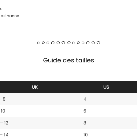
E
 Elasthanne
Guide des tailles
UK
US
– 8
4
-10
6
 – 12
8
 – 14
10