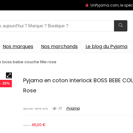
UnPyjama.com, le spéc
Nos marques
Nos marchands
Le blog du Pyjama
k boss bebe couche fille rose
Pyjama en coton interlock BOSS BEBE COU
- 35%
Rose
10
Pyjama
Ajouter votre avis
45,00
€
69,00
€