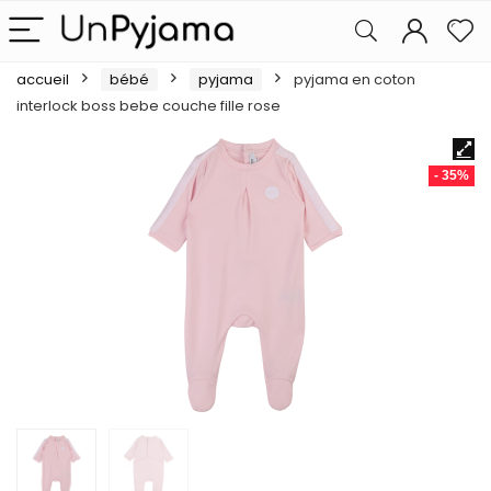
accueil
bébé
pyjama
pyjama en coton
interlock boss bebe couche fille rose
- 35%