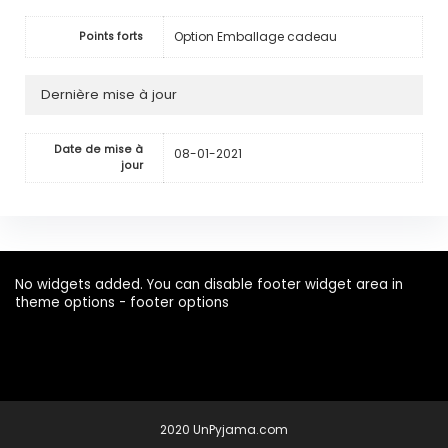
Option Emballage cadeau
Points forts
Dernière mise à jour
Date de mise à
08-01-2021
jour
No widgets added. You can disable footer widget area in
theme options - footer options
2020 UnPyjama.com