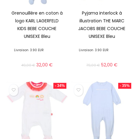
Grenouillère en coton à
Pyjama interlock à
logo KARL LAGERFELD
illustration THE MARC
KIDS BEBE COUCHE
JACOBS BEBE COUCHE
UNISEXE Bleu
UNISEXE Bleu
Livraison
3.90 EUR
Livraison
3.90 EUR
32,00
€
52,00
€
49,00
€
79,00
€
- 34%
- 35%