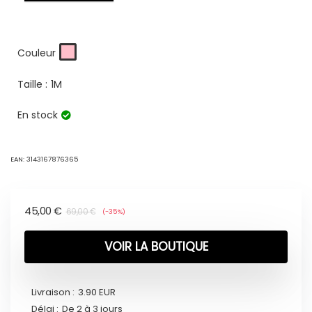
Couleur
Taille :
1M
En stock
EAN:
3143167876365
45,00
€
69,00
€
(-35%)
VOIR LA BOUTIQUE
Livraison :
3.90 EUR
Délai :
De 2 à 3 jours