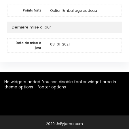
Option Emballage cadeau
Points forts
Dernière mise à jour
Date de mise à
08-01-2021
jour
No widgets added. You can disable footer widget area in
theme options - footer options
2020 UnPyjama.com