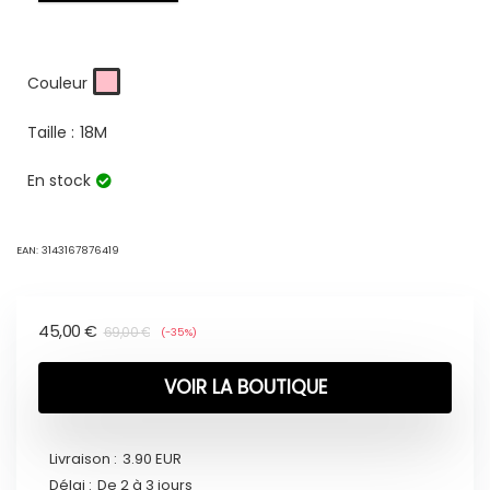
Couleur
Taille :
18M
En stock
EAN:
3143167876419
45,00
€
69,00
€
(-35%)
VOIR LA BOUTIQUE
Livraison :
3.90 EUR
Délai :
De 2 à 3 jours