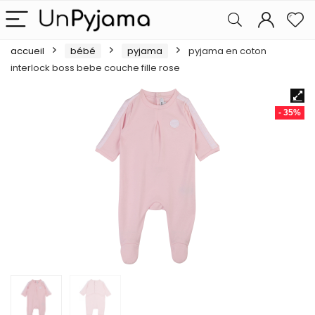
accueil
bébé
pyjama
pyjama en coton
interlock boss bebe couche fille rose
- 35%