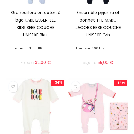
Grenouillère en coton à
Ensemble pyjama et
logo KARL LAGERFELD
bonnet THE MARC
KIDS BEBE COUCHE
JACOBS BEBE COUCHE
UNISEXE Bleu
UNISEXE Gris
Livraison
3.90 EUR
Livraison
3.90 EUR
32,00
€
55,00
€
49,00
€
85,00
€
- 34%
- 34%