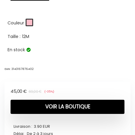
Couleur
Taille :
12M
En stock
EAN:
3143167876402
45,00
€
69,00
€
(-35%)
VOIR LA BOUTIQUE
Livraison :
3.90 EUR
Délai :
De 2 à 3 jours