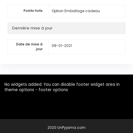
Option Emballage cadeau
Points forts
Dernière mise à jour
Date de mise à
08-01-2021
jour
No widgets added. You can disable footer widget area in
theme options - footer options
2020 UnPyjama.com