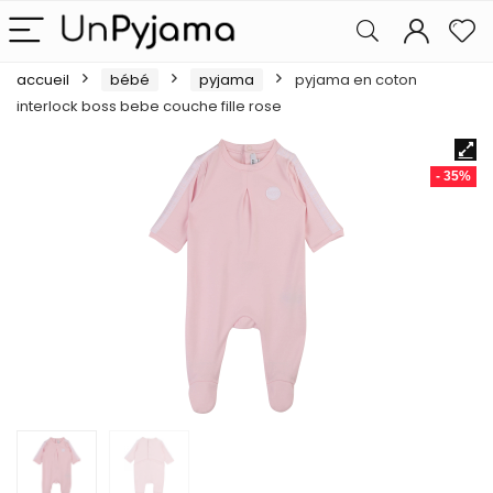
accueil
bébé
pyjama
pyjama en coton
interlock boss bebe couche fille rose
- 35%