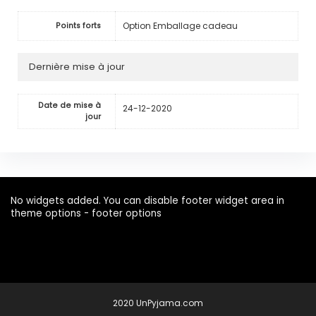
Option Emballage cadeau
Points forts
Dernière mise à jour
Date de mise à
24-12-2020
jour
No widgets added. You can disable footer widget area in
theme options - footer options
2020 UnPyjama.com