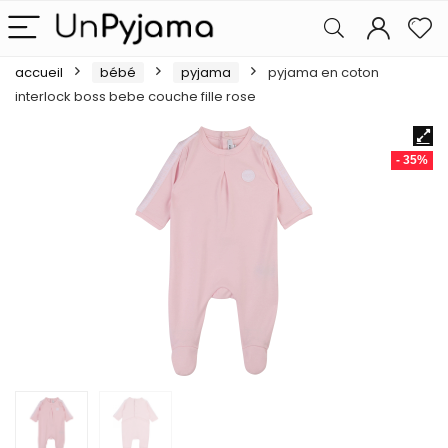
accueil
bébé
pyjama
pyjama en coton
interlock boss bebe couche fille rose
- 35%