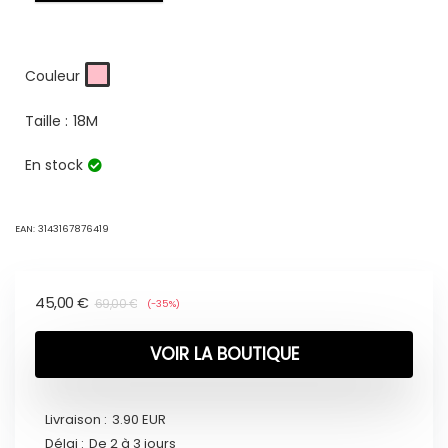
Couleur
Taille :
18M
En stock
EAN:
3143167876419
45,00
€
69,00
€
(-35%)
VOIR LA BOUTIQUE
Livraison :
3.90 EUR
Délai :
De 2 à 3 jours