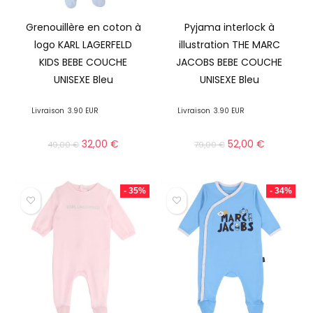
Grenouillère en coton à
Pyjama interlock à
logo KARL LAGERFELD
illustration THE MARC
KIDS BEBE COUCHE
JACOBS BEBE COUCHE
UNISEXE Bleu
UNISEXE Bleu
Livraison
3.90 EUR
Livraison
3.90 EUR
32,00
€
52,00
€
49,00
€
79,00
€
- 35%
- 34%