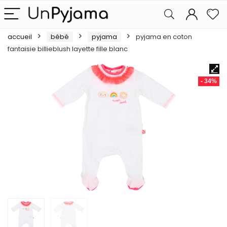
accueil
bébé
pyjama
pyjama en coton
fantaisie billieblush layette fille blanc
- 34%