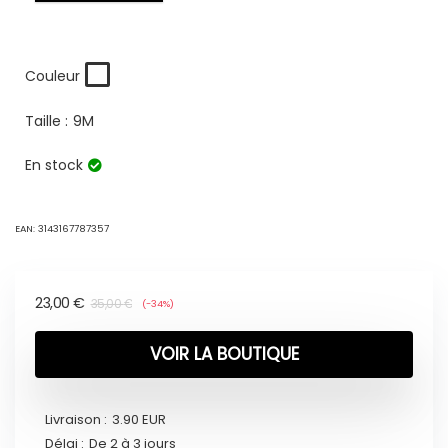
Couleur
Taille :
9M
En stock
EAN:
3143167787357
23,00
€
35,00
€
(-34%)
VOIR LA BOUTIQUE
Livraison :
3.90 EUR
Délai :
De 2 à 3 jours