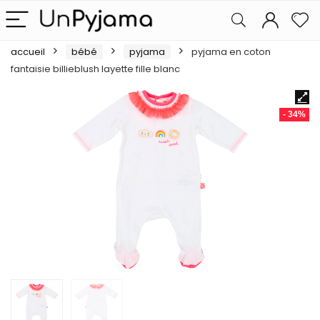
accueil
bébé
pyjama
pyjama en coton
fantaisie billieblush layette fille blanc
- 34%