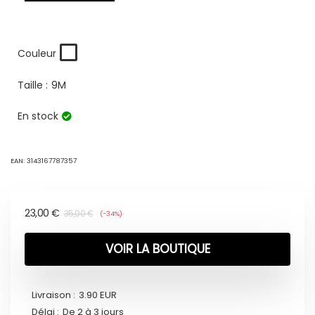
Couleur
Taille :
9M
En stock
EAN:
3143167787357
23,00
€
35,00
€
(-34%)
VOIR LA BOUTIQUE
Livraison :
3.90 EUR
Délai :
De 2 à 3 jours