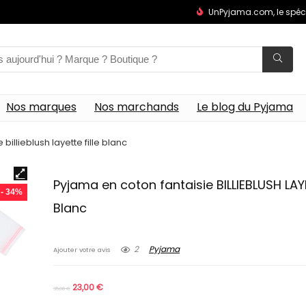
UnPyjama.com, le spéc
Nos marques
Nos marchands
Le blog du Pyjama
billieblush layette fille blanc
Pyjama en coton fantaisie BILLIEBLUSH LAYE
- 34%
Blanc
2
Pyjama
Ajouter votre avis
23,00
€
35,00
€