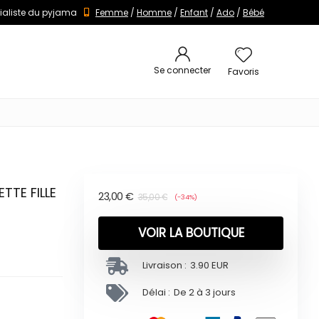
ialiste du pyjama
Femme
/
Homme
/
Enfant
/
Ado
/
Bébé
Se connecter
Favoris
TTE FILLE
23,00
€
35,00
€
(-34%)
VOIR LA BOUTIQUE
Livraison :
3.90 EUR
Délai :
De 2 à 3 jours