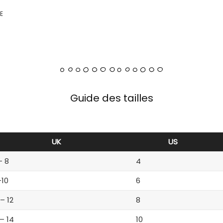
E
Guide des tailles
UK
US
– 8
4
-10
6
 – 12
8
 – 14
10