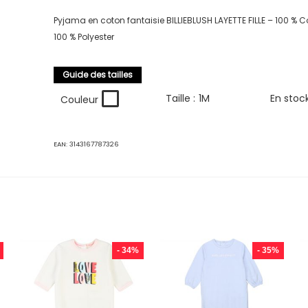
Pyjama en coton fantaisie BILLIEBLUSH LAYETTE FILLE – 100 % C
100 % Polyester
Guide des tailles
Taille :
1M
En stoc
Couleur
EAN:
3143167787326
- 34%
- 35%