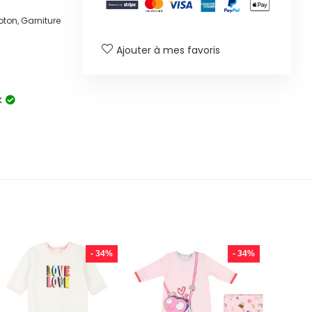
oton, Garniture
Ajouter à mes favoris
k
- 34%
- 34%