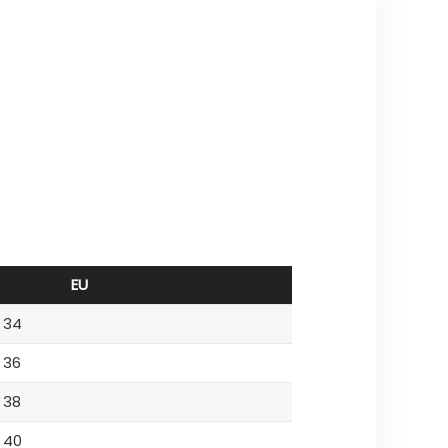
EU
34
36
38
40