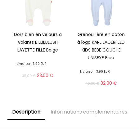
Dors bien en velours à
Grenouillère en coton
volants BILLIEBLUSH
à logo KARL LAGERFELD
LAYETTE FILLE Beige
KIDS BEBE COUCHE
UNISEXE Bleu
Livraison
3.90 EUR
Livraison
3.90 EUR
23,00
€
35,00
€
32,00
€
49,00
€
Description
Informations complémentaires