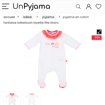
accueil
bébé
pyjama
pyjama en coton
fantaisie billieblush layette fille blanc
- 34%