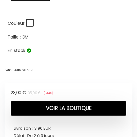
Couleur
Taille :
3M
En stock
EAN:
3143167787333
23,00
€
35,00
€
(-34%)
VOIR LA BOUTIQUE
Livraison :
3.90 EUR
Délai :
De 2 à 3 jours