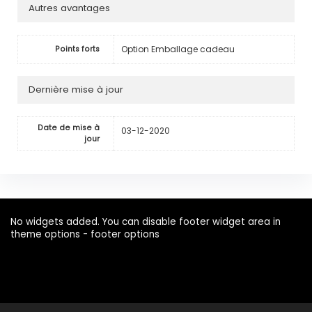
Autres avantages
Option Emballage cadeau
Points forts
Dernière mise à jour
Date de mise à
03-12-2020
jour
No widgets added. You can disable footer widget area in
theme options - footer options