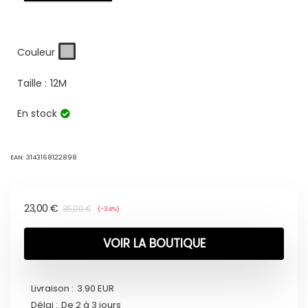
Couleur
Taille :
12M
En stock
EAN:
3143168122898
23,00
€
35,00
€
(-34%)
VOIR LA BOUTIQUE
Livraison :
3.90 EUR
Délai :
De 2 à 3 jours