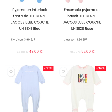
Pyjama en interlock
Ensemble pyjama et
fantaisie THE MARC
bavoir THE MARC
JACOBS BEBE COUCHE
JACOBS BEBE COUCHE
UNISEXE Bleu
UNISEXE Rose
Livraison
3.90 EUR
Livraison
3.90 EUR
43,00
€
52,00
€
65,00
€
79,00
€
- 35%
- 34%