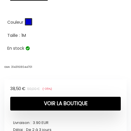
Couleur
Taille :
1M
En stock
EAN:
3143168044701
38,50
€
59,00
€
(-35%)
VOIR LA BOUTIQUE
Livraison :
3.90 EUR
Délai :
De 2 à 3 jours