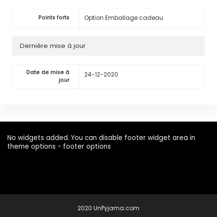
Option Emballage cadeau
Points forts
Dernière mise à jour
Date de mise à
24-12-2020
jour
No widgets added. You can disable footer widget area in
theme options - footer options
2020 UnPyjama.com