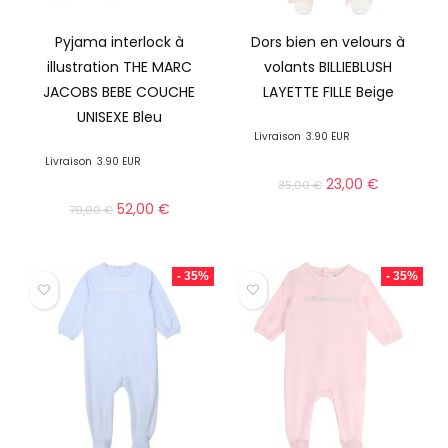
Pyjama interlock à
Dors bien en velours à
illustration THE MARC
volants BILLIEBLUSH
JACOBS BEBE COUCHE
LAYETTE FILLE Beige
UNISEXE Bleu
Livraison
3.90 EUR
Livraison
3.90 EUR
23,00
€
35,00
€
52,00
€
79,00
€
- 35%
- 35%