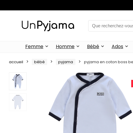
Femme
Homme
Bébé
Ados
accueil
bébé
pyjama
pyjama en coton boss b