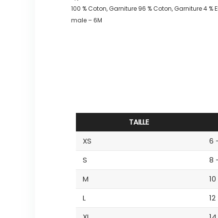
100 % Coton, Garniture 96 % Coton, Garniture 4 %
male – 6M
TAILLE
XS
6 
S
8 
M
10
L
12
XL
14