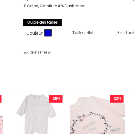
% Coton, Garniture 4 % Elasthanne
Guide des tailles
Taille :
6M
En stoc
Couleur
EAN:
3143168113643
- 35%
- 32%