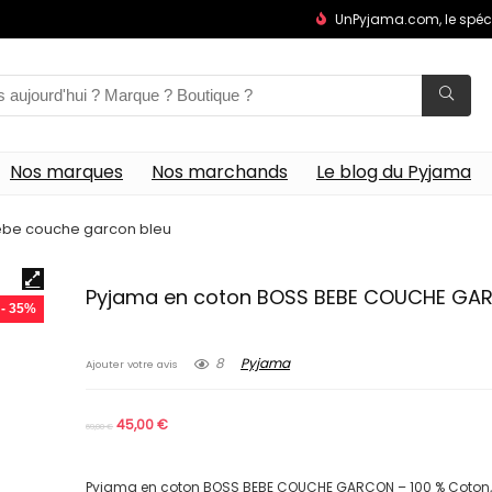
UnPyjama.com, le spéc
Nos marques
Nos marchands
Le blog du Pyjama
ebe couche garcon bleu
Pyjama en coton BOSS BEBE COUCHE GA
- 35%
8
Pyjama
Ajouter votre avis
45,00
€
69,00
€
Pyjama en coton BOSS BEBE COUCHE GARCON – 100 % Coton, 