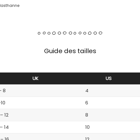
 Elasthanne
Guide des tailles
UK
US
– 8
4
-10
6
 – 12
8
 – 14
10
 – 16
12