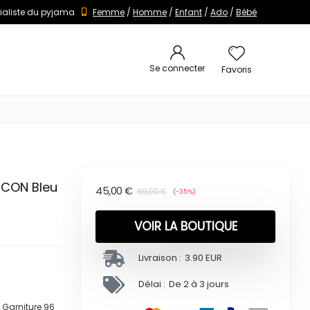
ialiste du pyjama
Femme
/
Homme
/
Enfant
/
Ado
/
Bébé
Se connecter
Favoris
RCON Bleu
45,00
€
69,00
€
(-35%)
VOIR LA BOUTIQUE
Livraison :
3.90 EUR
Délai :
De 2 à 3 jours
Garniture 96