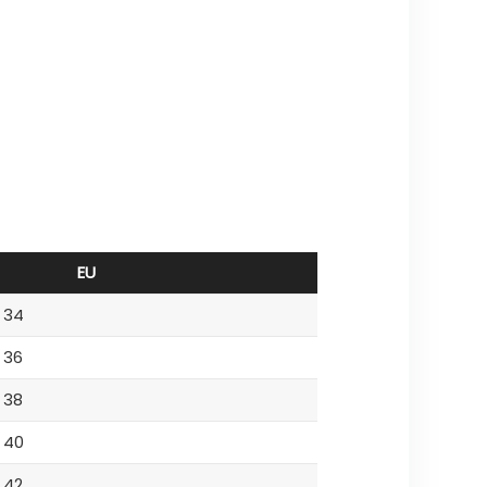
EU
34
36
38
40
42