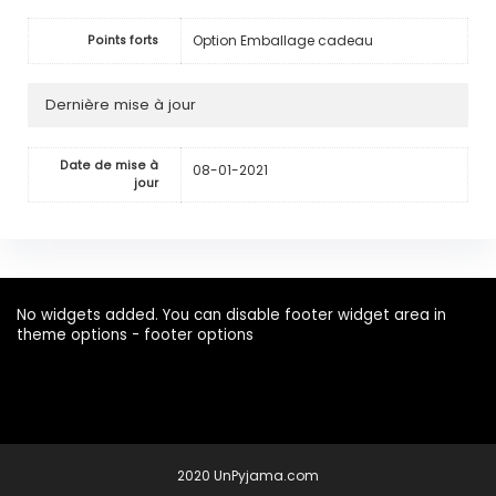
Option Emballage cadeau
Points forts
Dernière mise à jour
Date de mise à
08-01-2021
jour
No widgets added. You can disable footer widget area in
theme options - footer options
2020 UnPyjama.com