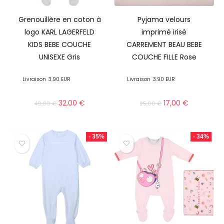
Grenouillère en coton à
Pyjama velours
logo KARL LAGERFELD
imprimé irisé
KIDS BEBE COUCHE
CARREMENT BEAU BEBE
UNISEXE Gris
COUCHE FILLE Rose
Livraison
3.90 EUR
Livraison
3.90 EUR
32,00
€
17,00
€
49,00
€
25,00
€
- 35%
- 34%