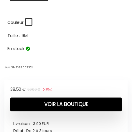
Couleur
Taille :
9M
En stock
EAN:
3143168053321
38,50
€
59,00
€
(-35%)
VOIR LA BOUTIQUE
Livraison :
3.90 EUR
Délai :
De 2 à 3 jours