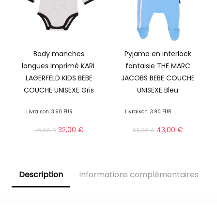
Body manches
Pyjama en interlock
longues imprimé KARL
fantaisie THE MARC
LAGERFELD KIDS BEBE
JACOBS BEBE COUCHE
COUCHE UNISEXE Gris
UNISEXE Bleu
Livraison
3.90 EUR
Livraison
3.90 EUR
32,00
€
43,00
€
49,00
€
65,00
€
Description
Informations complémentaires