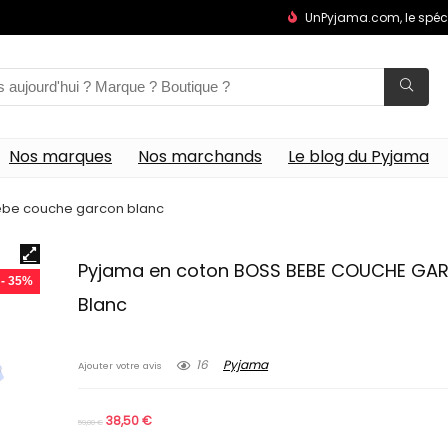
UnPyjama.com, le spéc
Nos marques
Nos marchands
Le blog du Pyjama
ebe couche garcon blanc
Pyjama en coton BOSS BEBE COUCHE GA
- 35%
Blanc
16
Pyjama
Ajouter votre avis
38,50
€
59,00
€