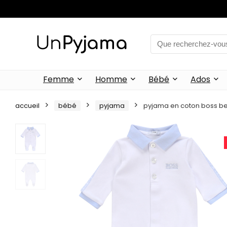
Femme
Homme
Bébé
Ados
accueil
bébé
pyjama
pyjama en coton boss b