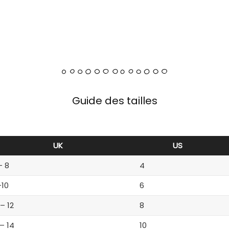
Guide des tailles
UK
US
– 8
4
-10
6
 – 12
8
 – 14
10