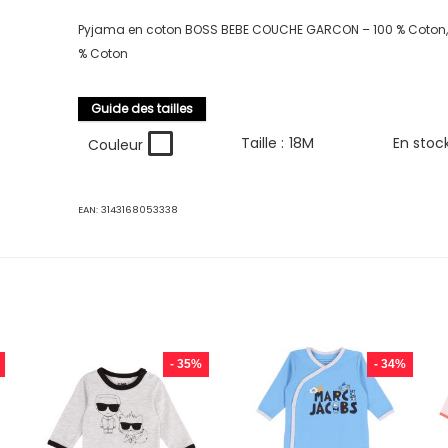
Pyjama en coton BOSS BEBE COUCHE GARCON – 100 % Coton, 
% Coton
Guide des tailles
Taille :
18M
En stoc
Couleur
EAN:
3143168053338
- 35%
- 34%