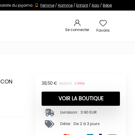
ialiste du pyjama
Femme
/
Homme
/
Enfant
/
Ado
/
Bébé
Se connecter
Favoris
RCON
38,50
€
59,00
€
(-35%)
VOIR LA BOUTIQUE
Livraison :
3.90 EUR
Délai :
De 2 à 3 jours