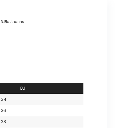
4 % Elasthanne
EU
34
36
38