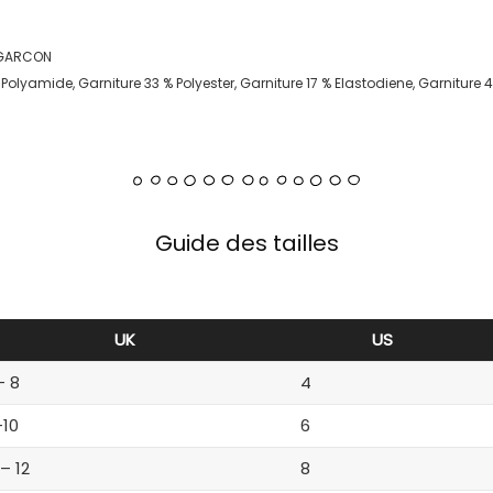
 GARCON
Polyamide, Garniture 33 % Polyester, Garniture 17 % Elastodiene, Garniture 
Guide des tailles
UK
US
– 8
4
-10
6
 – 12
8