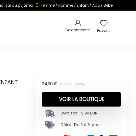
ialiste du pyjama
Femme
/
Homme
/
Enfant
/
Ado
/
Bébé
Se connecter
Favoris
 ENFANT
34,30
€
49,00
€
(-30%)
VOIR LA BOUTIQUE
Livraison :
3.90 EUR
Délai :
De 2 à 3 jours