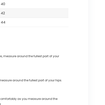
40
42
44
s, measure around the fullest part of your
measure around the fullest part of your hips.
 comfortably as you measure around the
t.