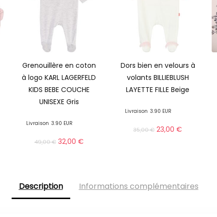
Grenouillère en coton
Dors bien en velours à
à logo KARL LAGERFELD
volants BILLIEBLUSH
KIDS BEBE COUCHE
LAYETTE FILLE Beige
UNISEXE Gris
Livraison
3.90 EUR
Livraison
3.90 EUR
23,00
€
35,00
€
32,00
€
49,00
€
Description
Informations complémentaires