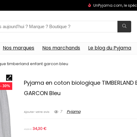
UnPyjama.com, le spéc
Nos marques
Nos marchands
Le blog du Pyjama
que timberland enfant garcon bleu
Pyjama en coton biologique TIMBERLAND
- 30%
GARCON Bleu
7
Pyjama
Ajouter votre avis
34,30
€
49,00
€