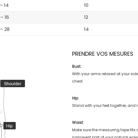
 – 14
10
 – 16
12
 – 28
14
PRENDRE VOS MESURES
Bust:
With your arms relaxed at your side
chest.
Hip:
Stand with your feet together, and 
Waist:
Make sure the measuring tape fits
narrowest part of your natural wais