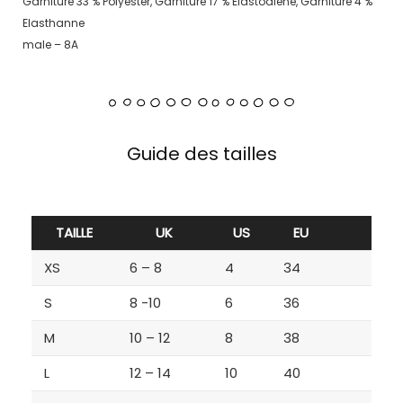
Garniture 33 % Polyester, Garniture 17 % Elastodiene, Garniture 4 %
Elasthanne
male – 8A
Guide des tailles
TAILLE
UK
US
EU
XS
6 – 8
4
34
S
8 -10
6
36
M
10 – 12
8
38
L
12 – 14
10
40