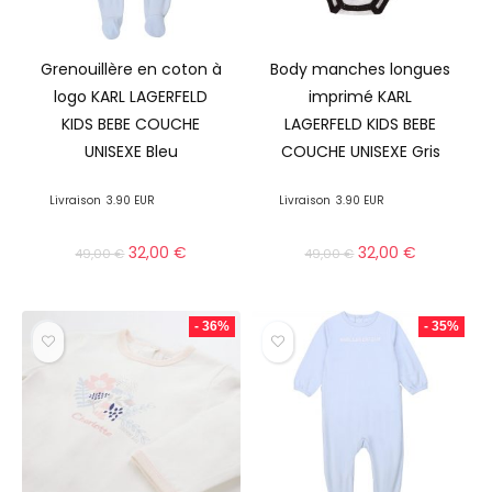
Grenouillère en coton à
Body manches longues
logo KARL LAGERFELD
imprimé KARL
KIDS BEBE COUCHE
LAGERFELD KIDS BEBE
UNISEXE Bleu
COUCHE UNISEXE Gris
Livraison
3.90 EUR
Livraison
3.90 EUR
32,00
€
32,00
€
49,00
€
49,00
€
- 36%
- 35%