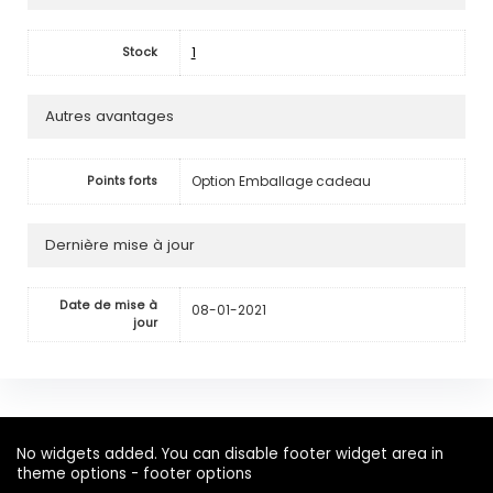
1
Stock
Autres avantages
Option Emballage cadeau
Points forts
Dernière mise à jour
Date de mise à
08-01-2021
jour
No widgets added. You can disable footer widget area in
theme options - footer options