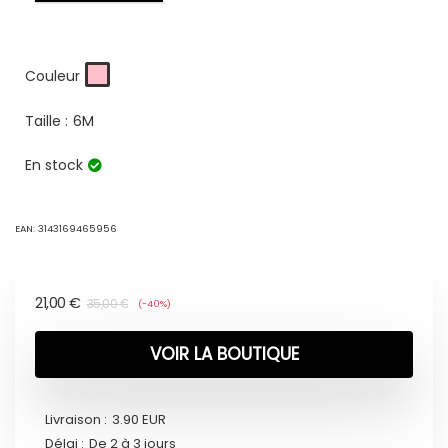
Couleur
Taille :
6M
En stock
EAN:
3143169465956
21,00
€
35,00
€
(-40%)
VOIR LA BOUTIQUE
Livraison :
3.90 EUR
Délai :
De 2 à 3 jours