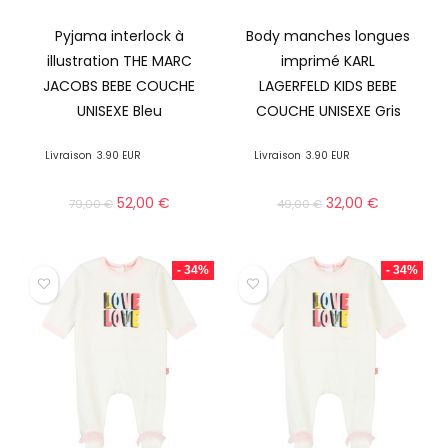
Pyjama interlock à
Body manches longues
illustration THE MARC
imprimé KARL
JACOBS BEBE COUCHE
LAGERFELD KIDS BEBE
UNISEXE Bleu
COUCHE UNISEXE Gris
Livraison
3.90 EUR
Livraison
3.90 EUR
52,00
€
32,00
€
79,00
€
49,00
€
- 34%
- 34%