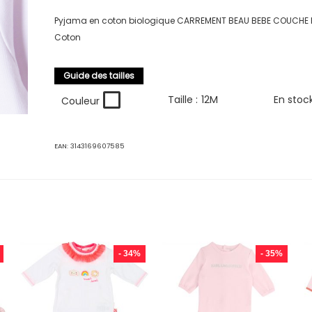
Pyjama en coton biologique CARREMENT BEAU BEBE COUCHE FI
Coton
Guide des tailles
Taille :
12M
En stoc
Couleur
EAN:
3143169607585
- 34%
- 35%