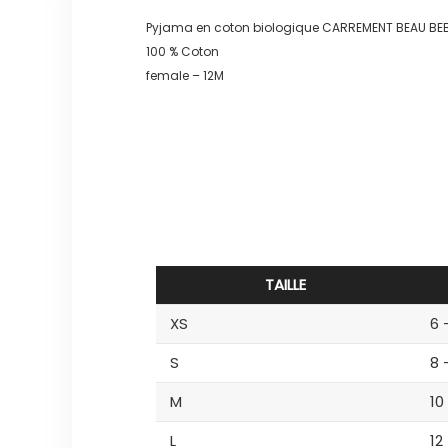
Pyjama en coton biologique CARREMENT BEAU BEB
100 % Coton
female – 12M
TAILLE
XS
6 
S
8 
M
10
L
12