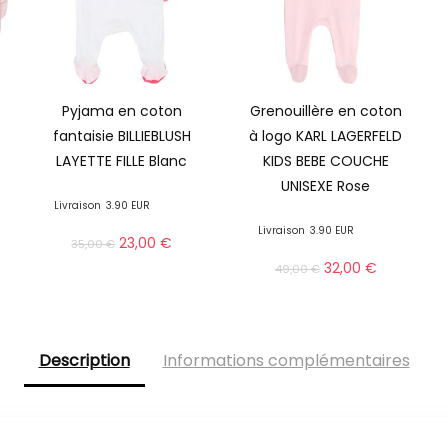
Pyjama en coton
Grenouillère en coton
fantaisie BILLIEBLUSH
à logo KARL LAGERFELD
LAYETTE FILLE Blanc
KIDS BEBE COUCHE
UNISEXE Rose
Livraison
3.90 EUR
Livraison
3.90 EUR
23,00
€
35,00
€
32,00
€
49,00
€
Description
Informations complémentaires