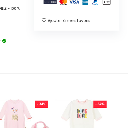
LLE – 100 %
Ajouter à mes favoris
k
- 34%
- 34%