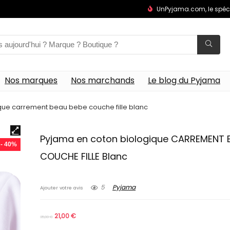
UnPyjama.com, le spéc
Nos marques
Nos marchands
Le blog du Pyjama
que carrement beau bebe couche fille blanc
Pyjama en coton biologique CARREMENT 
- 40%
COUCHE FILLE Blanc
5
Pyjama
Ajouter votre avis
21,00
€
35,00
€