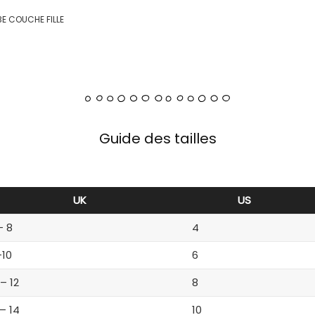
E COUCHE FILLE
Guide des tailles
UK
US
– 8
4
-10
6
 – 12
8
 – 14
10