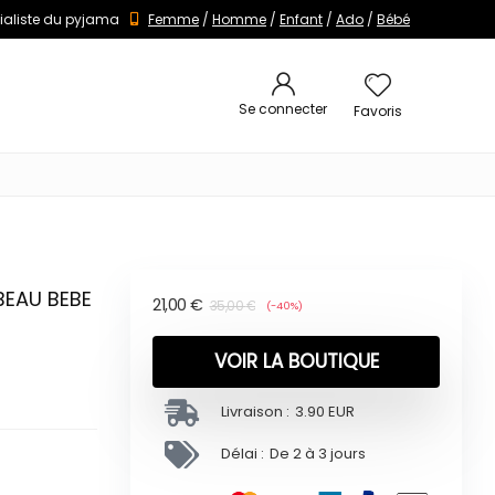
ialiste du pyjama
Femme
/
Homme
/
Enfant
/
Ado
/
Bébé
Se connecter
Favoris
BEAU BEBE
21,00
€
35,00
€
(-40%)
VOIR LA BOUTIQUE
Livraison :
3.90 EUR
Délai :
De 2 à 3 jours