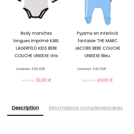
Body manches
Pyjama en interlock
longues imprimé KARL
fantaisie THE MARC
LAGERFELD KIDS BEBE
JACOBS BEBE COUCHE
COUCHE UNISEXE Gris
UNISEXE Bleu
Livraison
3.90 EUR
Livraison
3.90 EUR
32,00
€
43,00
€
49,00
€
65,00
€
Description
Informations complémentaires