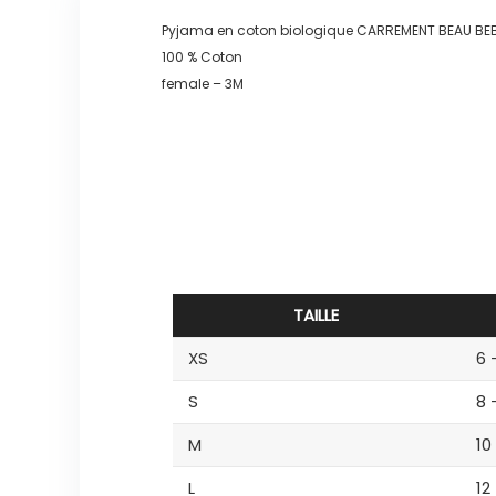
Pyjama en coton biologique CARREMENT BEAU BEB
100 % Coton
female – 3M
TAILLE
XS
6 
S
8 
M
10
L
12