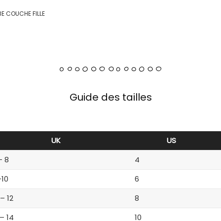
E COUCHE FILLE
Guide des tailles
UK
US
– 8
4
-10
6
 – 12
8
 – 14
10