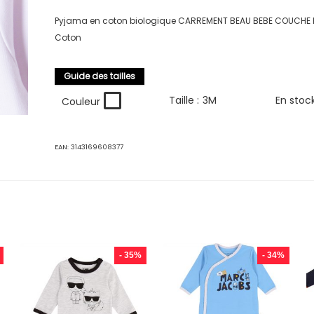
Pyjama en coton biologique CARREMENT BEAU BEBE COUCHE FI
Coton
Guide des tailles
Taille :
3M
En stoc
Couleur
EAN:
3143169608377
- 35%
- 34%