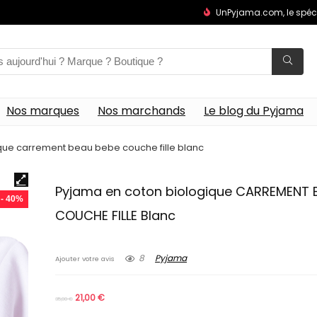
UnPyjama.com, le spéc
Nos marques
Nos marchands
Le blog du Pyjama
que carrement beau bebe couche fille blanc
Pyjama en coton biologique CARREMENT 
- 40%
COUCHE FILLE Blanc
8
Pyjama
Ajouter votre avis
21,00
€
35,00
€