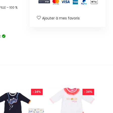
LLE – 100 %
Ajouter à mes favoris
k
- 34%
- 34%