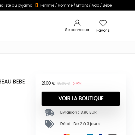
ialiste du pyjama
Femme
/
Homme
/
Enfant
/
Ado
/
Bébé
Se connecter
Favoris
BEAU BEBE
21,00
€
35,00
€
(-40%)
VOIR LA BOUTIQUE
Livraison :
3.90 EUR
Délai :
De 2 à 3 jours