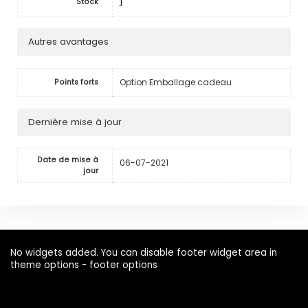
1
Stock
Autres avantages
Option Emballage cadeau
Points forts
Dernière mise à jour
Date de mise à
06-07-2021
jour
No widgets added. You can disable footer widget area in
theme options - footer options