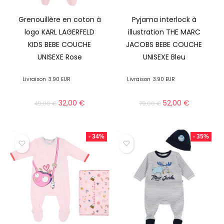
Grenouillère en coton à
Pyjama interlock à
logo KARL LAGERFELD
illustration THE MARC
KIDS BEBE COUCHE
JACOBS BEBE COUCHE
UNISEXE Rose
UNISEXE Bleu
Livraison
3.90 EUR
Livraison
3.90 EUR
32,00
€
52,00
€
49,00
€
79,00
€
- 34%
- 35%