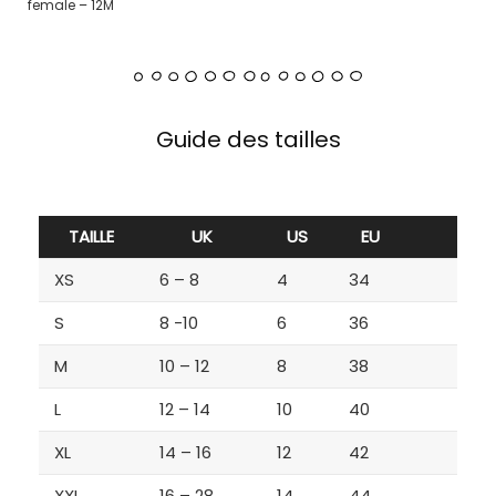
female – 12M
Guide des tailles
TAILLE
UK
US
EU
XS
6 – 8
4
34
S
8 -10
6
36
M
10 – 12
8
38
L
12 – 14
10
40
XL
14 – 16
12
42
XXL
16 – 28
14
44