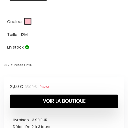
Couleur
Taille :
12M
En stock
EAN:
3143168394219
21,00
€
35,00
€
(-40%)
VOIR LA BOUTIQUE
Livraison :
3.90 EUR
Délai :
De 2 à 3 jours