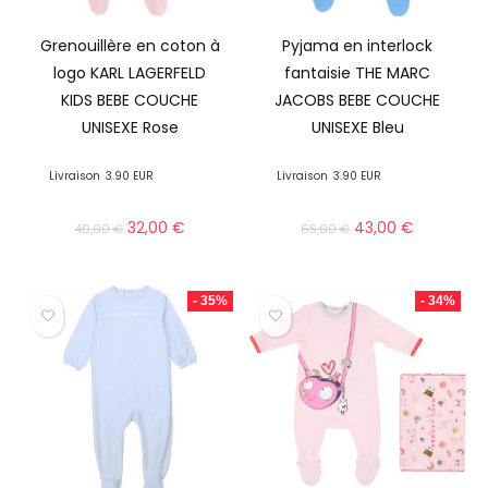
Grenouillère en coton à
Pyjama en interlock
logo KARL LAGERFELD
fantaisie THE MARC
KIDS BEBE COUCHE
JACOBS BEBE COUCHE
UNISEXE Rose
UNISEXE Bleu
Livraison
3.90 EUR
Livraison
3.90 EUR
32,00
€
43,00
€
49,00
€
65,00
€
- 35%
- 34%