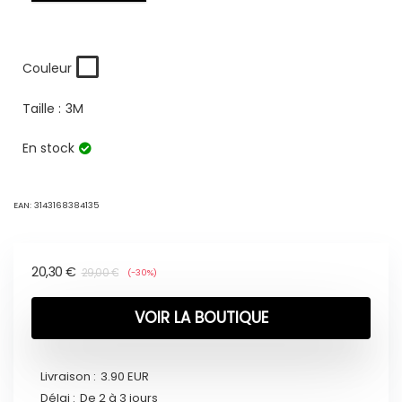
Couleur
Taille :
3M
En stock
EAN:
3143168384135
20,30
€
29,00
€
(-30%)
VOIR LA BOUTIQUE
Livraison :
3.90 EUR
Délai :
De 2 à 3 jours