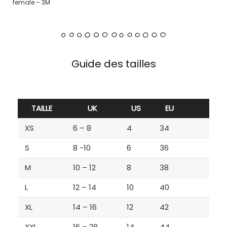
female – 3M
Guide des tailles
TAILLE
UK
US
EU
XS
6 – 8
4
34
S
8 -10
6
36
M
10 – 12
8
38
L
12 – 14
10
40
XL
14 – 16
12
42
XXL
16 – 28
14
44