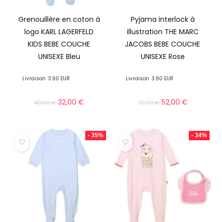
Grenouillère en coton à
Pyjama interlock à
logo KARL LAGERFELD
illustration THE MARC
KIDS BEBE COUCHE
JACOBS BEBE COUCHE
UNISEXE Bleu
UNISEXE Rose
Livraison
3.90 EUR
Livraison
3.90 EUR
32,00
€
52,00
€
49,00
€
79,00
€
- 35%
- 34%