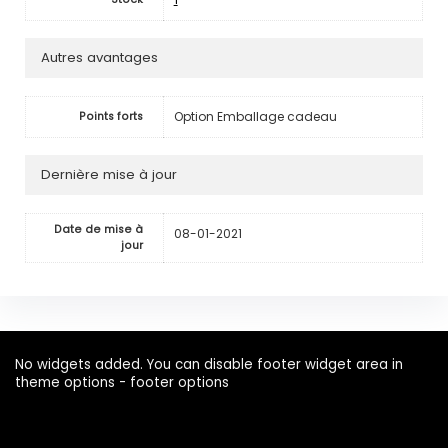
Autres avantages
Option Emballage cadeau
Points forts
Dernière mise à jour
Date de mise à
08-01-2021
jour
No widgets added. You can disable footer widget area in
theme options - footer options