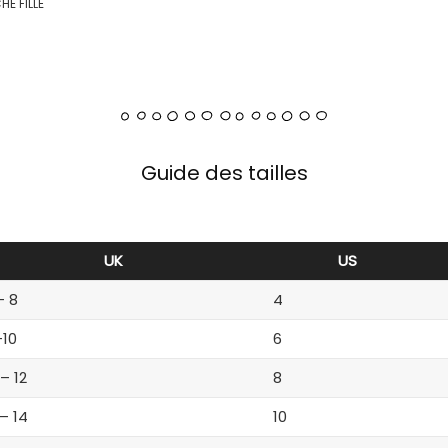
E FILLE
Guide des tailles
UK
US
– 8
4
-10
6
 – 12
8
 – 14
10