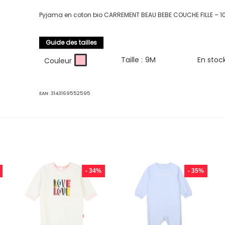
Pyjama en coton bio CARREMENT BEAU BEBE COUCHE FILLE – 1
Guide des tailles
Taille :
9M
En stoc
Couleur
EAN:
3143169552595
- 34%
- 35%