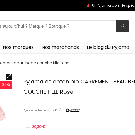
UnPyjama.com, le spéc
Nos marques
Nos marchands
Le blog du Pyjama
rement beau bebe couche fille rose
Pyjama en coton bio CARREMENT BEAU BE
- 30%
COUCHE FILLE Rose
3
Pyjama
Ajouter votre avis
20,30
€
29,00
€