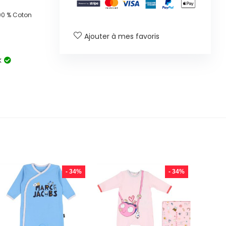
00 % Coton
Ajouter à mes favoris
k
- 34%
- 34%