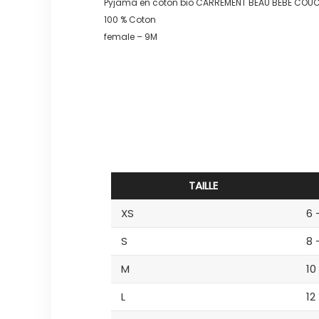
Pyjama en coton bio CARREMENT BEAU BEBE COUCH
100 % Coton
female – 9M
TAILLE
XS
6 
S
8 
M
10
L
12