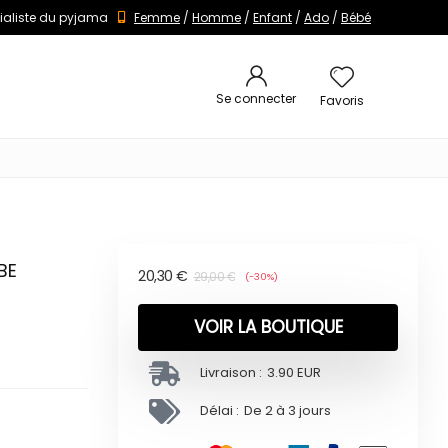
ialiste du pyjama
Femme
/
Homme
/
Enfant
/
Ado
/
Bébé
Se connecter
Favoris
BE
20,30
€
29,00
€
(-30%)
VOIR LA BOUTIQUE
Livraison :
3.90 EUR
Délai :
De 2 à 3 jours