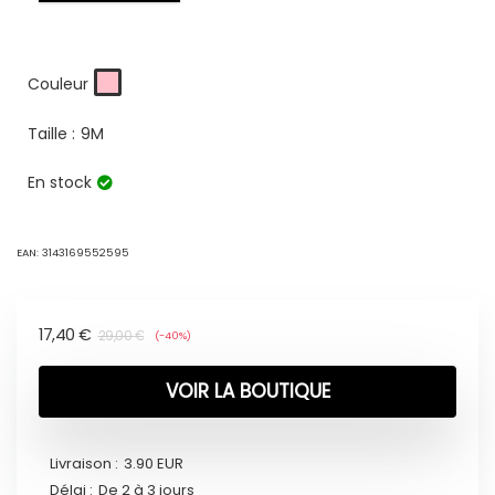
Couleur
Taille :
9M
En stock
EAN:
3143169552595
17,40
€
29,00
€
(-40%)
VOIR LA BOUTIQUE
Livraison :
3.90 EUR
Délai :
De 2 à 3 jours